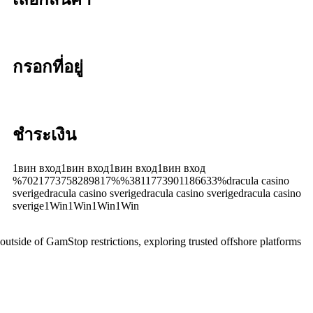
กรอกที่อยู่
ชำระเงิน
1вин вход1вин вход1вин вход1вин вход
%7021773758289817%%3811773901186633%dracula casino
sverigedracula casino sverigedracula casino sverigedracula casino
sverige1Win1Win1Win1Win
 outside of GamStop restrictions, exploring trusted offshore platforms
Casinoly
–
Ζήστε
την